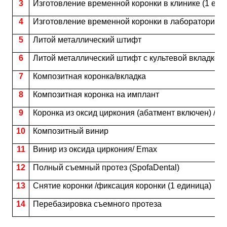
3
Изготовление временной коронки в клинике (1 еди
4
Изготовление временной коронки в лаборатории (
5
Литой металлический штифт
6
Литой металлический штифт с культевой вкладкой
7
Композитная коронка/вкладка
8
Композитная коронка
на имплант
9
Коронка из оксид циркония (абатмент включен) / в
10
Композитный винир
11
Винир из оксида циркония/
Emax
12
Полный съемный протез (
SpofaDental
)
13
Снятие коронки /фиксация коронки (1 единица)
14
Перебазировка съемного протеза