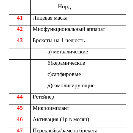
Норд
41
Лицевая маска
42
Миофункциональный аппарат
43
Брекеты на 1 челюсть
а) металлические
б)керамические
с)сапфировые
д)самолигирующие
44
Ретейнер
45
Микроимплант
46
Активация (1р в месяц)
47
Переклейка/замена брекета