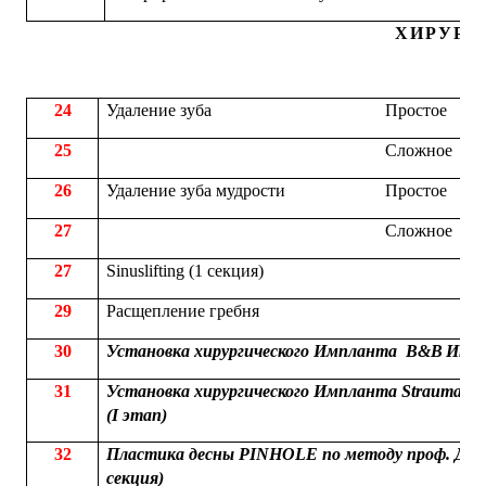
ХИРУРГ
24
Удаление зуба
Простое
25
Сложное
26
Удаление зуба мудрости
Простое
27
Сложное
27
Sinuslifting (1 секция)
29
Расщепление гребня
30
Установка хирургического Импланта
B
&
B
Итал
31
Установка хирургического Импланта
Straumann
(
I
этап)
32
Пластика десны
PINHOLE
по методу проф. Дж
секция)