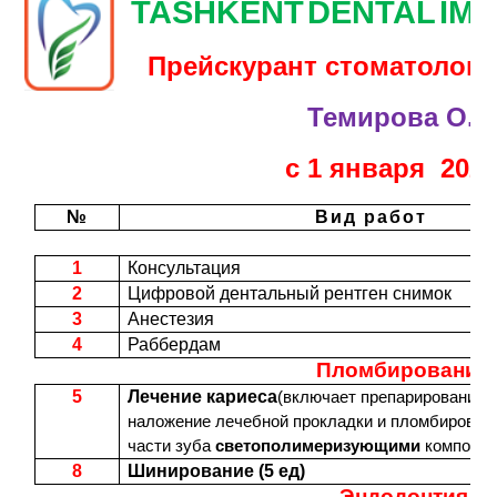
TASHKENT
DENTAL
IM
Прейскурант стоматологи
Темирова О.Н
с 1 января 2024 
№
Вид работ
1
Консультация
2
Цифровой дентальный рентген снимок
3
Анестезия
4
Раббердам
Пломбирование
5
Лечение кариеса
(включает препарирование п
наложение лечебной прокладки и пломбирован
части зуба
светополимеризующими
композит
8
Шинирование (5 ед)
Эндодонтия