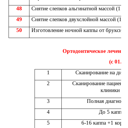
48
Снятие слепков альгинатной массой (1 ед
49
Снятие слепков двухслойной массой (1 е
50
Изготовление ночной каппы от бруксизм
Ортодонтическое лечение
(с 01.01
1
Сканирование на диаг
2
Сканирование пациенто
клиники
3
Полная диагност
4
До 5 капп
5
6-16 каппа +1 корр