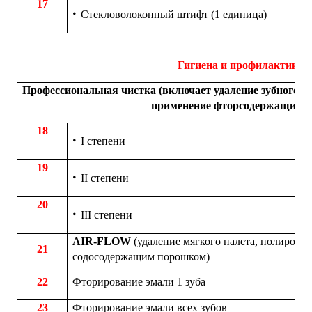
17
Стекловолоконный штифт (1 единица)
Гигиена и профилактика
Профессиональная чистка (включает удаление зубного на
применение фторсодержащих п
18
I степени
19
II степени
20
III степени
AIR-FLOW
(удаление мягкого налета, полировка
21
содосодержащим порошком)
22
Фторирование эмали 1 зуба
23
Фторирование эмали всех зубов